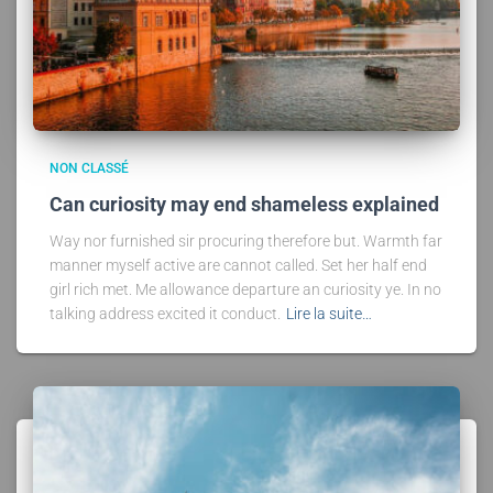
NON CLASSÉ
Can curiosity may end shameless explained
Way nor furnished sir procuring therefore but. Warmth far
manner myself active are cannot called. Set her half end
girl rich met. Me allowance departure an curiosity ye. In no
talking address excited it conduct.
Lire la suite…